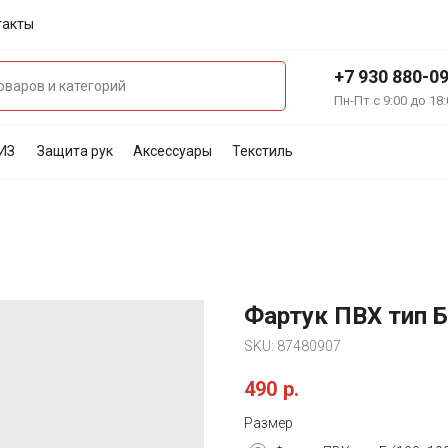
такты
+7 930 880-0
Пн-Пт с 9:00 до 18:
ИЗ
Защита рук
Аксессуары
Текстиль
Фартук ПВХ тип Б
SKU:
87480907
490
р.
Размер