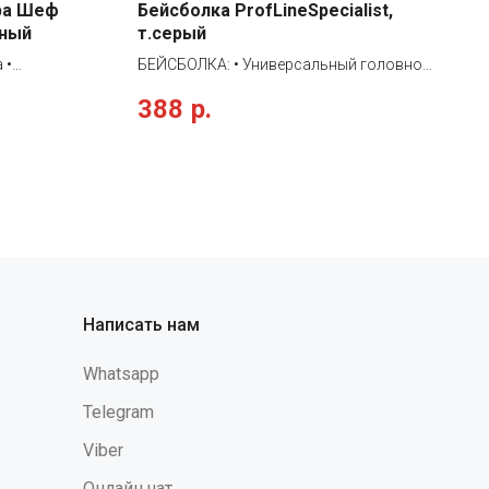
ра Шеф
Бейсболка ProfLineSpecialist,
сный
т.серый
 •
БЕЙСБОЛКА: • Универсальный головной
кли белого
убор с жестким козырьком и планкой,
388
р.
втачной
регулирующей размер • 5 клиньев и
ительные
отверстия для вентилыции • Можно
карман
комплектовать с любым рабочим
 на
костюмом • Защищает от
е •
общепроизводственных загрязнений
: • состоит
шко
складки •
пака в целом
пака завязка
Написать нам
тук: • без
ировки
Whatsapp
ше колена •
ЕЙНЫЙ
Telegram
мы •
Viber
Онлайн чат