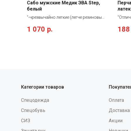
Сабо мужские Медик ЭВА Step,
Перч
белый
латек
"-чрезвычайно легкие (легче резиновых
"Отлич
аналогов в 4 раза) -износостойкие
тип II
1 070
р.
188
(стойкий к действию различных
натура
химических веществ) -безопасны для
разраб
здоровья (этилвинилацетат -
работы
гипоаллергенен, не подвержен
отличн
воздействию грибков и бактерий)
своим
-термостойкие ( выдерживает
стенок
температуры от -50оС до 65оС)
технич
-полезны для здоровья (внутренняя
повыш
поверхность подошвы анатомической
Перчат
формы) -метод изготовления:
примен
Категории товаров
Покупате
бесшовное монолитное литье
общест
Предназначены для работников
хлорир
Спецодежда
Оплата
пищевой промышленности и медицины."
хлорир
вымыва
Спецобувь
Доставка
латекс
СИЗ
Акции
возник
входит
Защита рук
Новинки