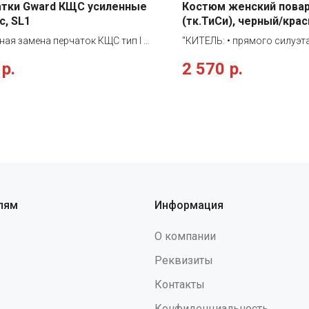
атки Gward КЩС усиленные
Костюм женский пова
с, SL1
(тк.ТиСи), черный/кра
ная замена перчаток КЩС тип I и
"КИТЕЛЬ: • прямого силуэта
 Прочные перчатки из
двубортная застежка на пу
р.
2 570
р.
льного латекса. Специально
цвета • воротник-стойка • 
отанны для защиты от химии и
рукав 3/4 • боковые вмест
 с пищей (обеспечивают
карманы • один нагрудный 
ую защиту от жиров и масел). По
БРЮКИ: • прямого силуэта •
 защитным свойствам и толщине
притачном поясе на резинк
 превосходят лабораторные
контрастного цвета КОЛПАК
еские перчатки, сохраняя
из донышка и тульи • доны
енную эластичность и комфорт.
заложено в односторонние 
ки имеют допуск к пище и могут
высота тульи 10 см, а кол
яться на предприятиях
28 см • в задней части кол
лям
Информация
венного питания. Двойное
для регулировки объема Фар
ование: При двойном
грудки • завязки для регул
О компании
овании перчаток из основы
объема по талии • длина вы
ются практически все протеины
контрастного цвета НАШ
Реквизиты
а, на которые у некоторых людей
ПЛАТОК: • треугольной фор
Контакты
ает аллергия. В состав перчаток
34х68см"
 небольшое количество нитрила
Конфиденциальность