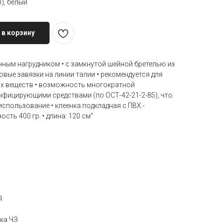
), белый
 в корзину
енным нагрудником • с замкнутой шейной бретелью из
овые завязки на линии талии • рекомендуется для
ых веществ • возможность многократной
фицирующими средствами (по ОСТ-42-21-2-85), что
использование • клеенка подкладная с ПВХ -
сть 400 гр. • длина: 120 см"
Я
ка ЧЗ