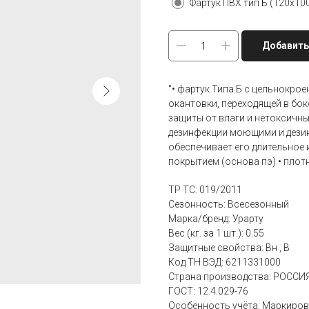
Фартук ПВХ тип Б (120х100
Добавить
"• фартук Типа Б с цельнокро
окантовки, переходящей в бок
защиты от влаги и нетоксичн
дезинфекции моющими и дезин
обеспечивает его длительное 
покрытием (основа пэ) • плотно
ТР ТС: 019/2011
Сезонность: Всесезонный
Марка/бренд: Урарту
Вес (кг. за 1 шт.): 0.55
Защитные свойства: Вн , В
Код ТН ВЭД: 6211331000
Страна производства: РОССИ
ГОСТ: 12.4.029-76
Особенность учёта: Маркиров