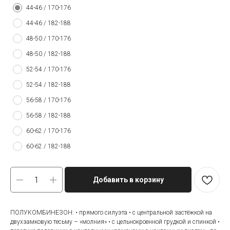
44-46 / 170-176
44-46 / 182-188
48-50 / 170-176
48-50 / 182-188
52-54 / 170-176
52-54 / 182-188
56-58 / 170-176
56-58 / 182-188
60-62 / 170-176
60-62 / 182-188
Добавить в корзину
ПОЛУКОМБИНЕЗОН: • прямого силуэта • с центральной застёжкой на
двухзамковую тесьму – «молния» • с цельнокроенной грудкой и спинкой •