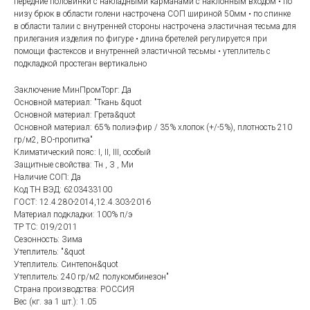
передние половинки с накладными карманами с наклонным входом • по
низу брюк в области голени настрочена СОП шириной 50мм • по спинке
в области талии с внутренней стороны настрочена эластичная тесьма для
прилегания изделия по фигуре • длина бретелей регулируется при
помощи фастексов и внутренней эластичной тесьмы • утеплитель с
подкладкой простеган вертикально
Заключение МинПромТорг: Да
Основной материал: "Ткань &quot
Основной материал: Грета&quot
Основной материал: 65% полиэфир / 35% хлопок (+/-5%), плотность 210
гр/м2, ВО-пропитка"
Климатический пояс: I, II, III, особый
Защитные свойства: Тн , З , Ми
Наличие СОП: Да
Код ТН ВЭД: 6203433100
ГОСТ: 12.4.280-2014,12.4.303-2016
Материал подкладки: 100% п/э
ТР ТС: 019/2011
Сезонность: Зима
Утеплитель: "&quot
Утеплитель: Синтепон&quot
Утеплитель: 240 гр/м2 полукомбинезон"
Страна производства: РОССИЯ
Категории товаров
Покупателям
Вес (кг. за 1 шт.): 1.05