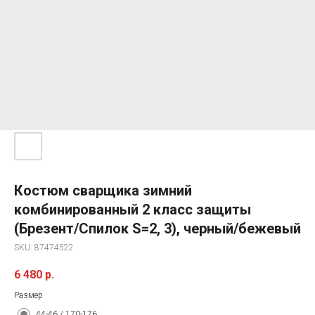
Костюм сварщика зимний
комбинированный 2 класс защиты
(Брезент/Спилок S=2, 3), черный/бежевый
SKU:
87474522
6 480
р.
Размер
44-46 / 170-176