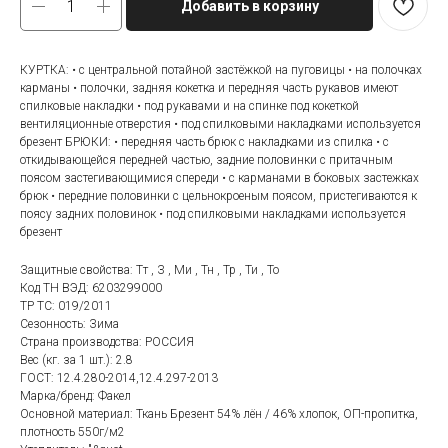
Добавить в корзину
КУРТКА: • с центральной потайной застёжкой на пуговицы • на полочках
карманы • полочки, задняя кокетка и передняя часть рукавов имеют
спилковые накладки • под рукавами и на спинке под кокеткой
вентиляционные отверстия • под спилковыми накладками используется
брезент БРЮКИ: • передняя часть брюк с накладками из спилка • с
откидывающейся передней частью, задние половинки с притачным
поясом застегивающимися спереди • с карманами в боковых застежках
брюк • передние половинки с цельнокроеным поясом, пристегиваются к
поясу задних половинок • под спилковыми накладками используется
брезент
Защитные свойства: Тт , З , Ми , Тн , Тр , Ти , То
Код ТН ВЭД: 6203299000
ТР ТС: 019/2011
Сезонность: Зима
Страна производства: РОССИЯ
Вес (кг. за 1 шт.): 2.8
ГОСТ: 12.4.280-2014,12.4.297-2013
Марка/бренд: Факел
Основной материал: Ткань Брезент 54% лён / 46% хлопок, ОП-пропитка,
плотность 550г/м2