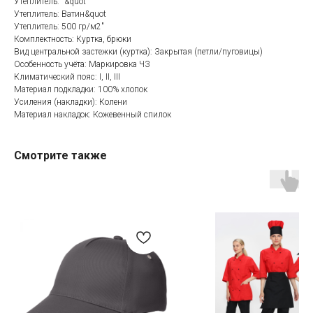
Утеплитель: "&quot
Утеплитель: Ватин&quot
Утеплитель: 500 гр/м2"
Комплектность: Куртка, брюки
Вид центральной застежки (куртка): Закрытая (петли/пуговицы)
Категории товаров
Покупателям
Особенность учёта: Маркировка ЧЗ
Спецодежда
Оплата
Климатический пояс: I, II, III
Материал подкладки: 100% хлопок
Спецобувь
Доставка
Усиления (накладки): Колени
СИЗ
Акции
Материал накладок: Кожевенный спилок
Защита рук
Новинки
Текстиль
Оптовикам
Смотрите также
Аксессуары
Помощь с выбором
Написать нам
Информация
Whatsapp
О компании
Реквизиты
Telegram
Контакты
Viber
Конфиденциальность
Онлайн чат