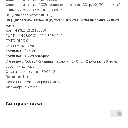
Основной материал: 100% полиэстер, плотность 80 гр/м2, ВО-пропитка"
Климатический пояс: I, II, III, особый
Защитные свойства: Ми , Тн , З
Вид центральной застежки (куртка): Закрытая (молния/планка на ленте
контакт)
Код ТН ВЭД: 6202400009
ГОСТ: 12.4.280-2014,12.4.303-2016
ТР ТС: 019/2011
Сезонность: Зима
Утеплитель: "&quot
Утеплитель: Синтепон&quot
Утеплитель: 360 гр/м2 спинка и полочки, 240 гр/м2 рукава, 120 гр/м2
воротник, капюшон"
Страна производства: РОССИЯ
Категории товаров
Покупателям
Вес (кг. за 1 шт.): 1
Особенность учёта: Маркировка ЧЗ
Спецодежда
Оплата
Марка/бренд: Факел
Спецобувь
Доставка
СИЗ
Акции
Смотрите также
Защита рук
Новинки
Текстиль
Оптовикам
Аксессуары
Помощь с выбором