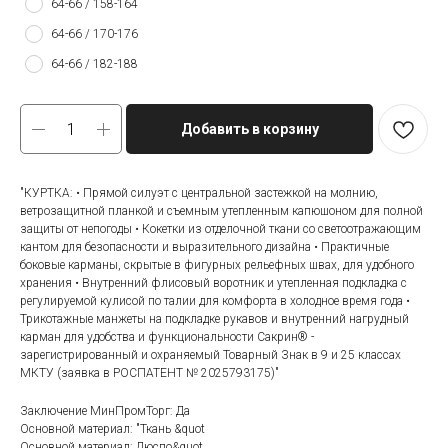
64-66 / 158-164
64-66 / 170-176
64-66 / 182-188
Добавить в корзину
"КУРТКА: • Прямой силуэт с центральной застежкой на молнию,
ветрозащитной планкой и съемным утепленным капюшоном для полной
защиты от непогоды • Кокетки из отделочной ткани со светоотражающим
кантом для безопасности и выразительного дизайна • Практичные
боковые карманы, скрытые в фигурных рельефных швах, для удобного
хранения • Внутренний флисовый воротник и утепленная подкладка с
регулируемой кулисой по талии для комфорта в холодное время года •
Трикотажные манжеты на подкладке рукавов и внутренний нагрудный
карман для удобства и функциональности Сакрин® -
зарегистрированный и охраняемый Товарный Знак в 9 и 25 классах
МКТУ (заявка в РОСПАТЕНТ № 2025793175)"
Заключение МинПромТорг: Да
Основной материал: "Ткань &quot
Основной материал: Дюспо&quot