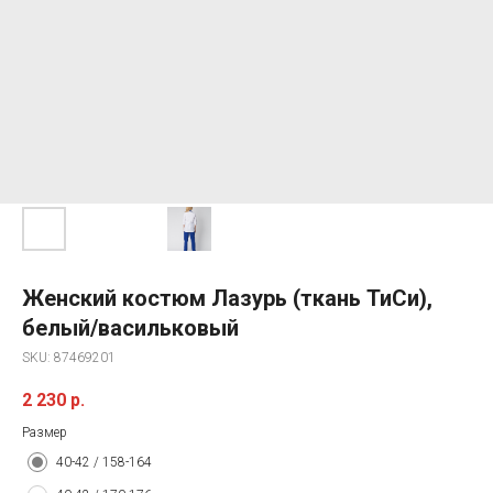
Женский костюм Лазурь (ткань ТиСи),
белый/васильковый
SKU:
87469201
2 230
р.
Размер
40-42 / 158-164