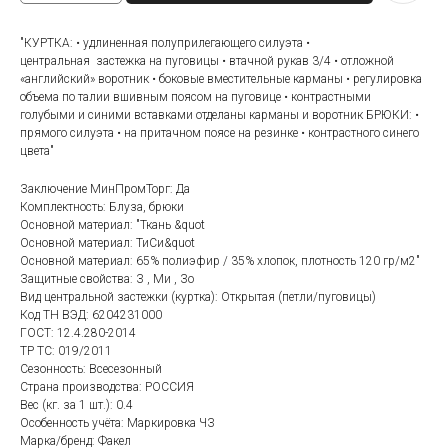
"КУРТКА: • удлиненная полуприлегающего силуэта •
центральная застежка на пуговицы • втачной рукав 3/4 • отложной
«английский» воротник • боковые вместительные карманы • регулировка
объема по талии вшивным поясом на пуговице • контрастными
голубыми и синими вставками отделаны карманы и воротник БРЮКИ: •
прямого силуэта • на притачном поясе на резинке • контрастного синего
цвета"
Заключение МинПромТорг: Да
Комплектность: Блуза, брюки
Основной материал: "Ткань &quot
Основной материал: ТиСи&quot
Основной материал: 65% полиэфир / 35% хлопок, плотность 120 гр/м2"
Защитные свойства: З , Ми , Зо
Вид центральной застежки (куртка): Открытая (петли/пуговицы)
Код ТН ВЭД: 6204231000
ГОСТ: 12.4.280-2014
ТР ТС: 019/2011
Сезонность: Всесезонный
Страна производства: РОССИЯ
Категории товаров
Покупателям
Вес (кг. за 1 шт.): 0.4
Особенность учёта: Маркировка ЧЗ
Спецодежда
Оплата
Марка/бренд: Факел