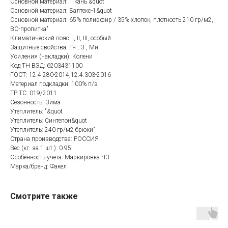
Основной материал: "Ткань &quot
Основной материал: Балтекс-1&quot
Основной материал: 65% полиэфир / 35% хлопок, плотность 210 гр/м2,
ВО-пропитка"
Климатический пояс: I, II, III, особый
Защитные свойства: Тн , З , Ми
Усиления (накладки): Колени
Код ТН ВЭД: 6203431100
ГОСТ: 12.4.280-2014,12.4.303-2016
Материал подкладки: 100% п/э
ТР ТС: 019/2011
Сезонность: Зима
Утеплитель: "&quot
Утеплитель: Синтепон&quot
Утеплитель: 240 гр/м2 брюки"
Страна производства: РОССИЯ
Вес (кг. за 1 шт.): 0.95
Особенность учёта: Маркировка ЧЗ
Категории товаров
Покупателям
Марка/бренд: Факел
Спецодежда
Оплата
Спецобувь
Доставка
Смотрите также
СИЗ
Акции
Защита рук
Новинки