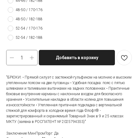
44-46 / 182-188
48-50 / 170-176
48-50 / 182-188
52-54 / 170-176
52-54 / 182-188
Добавить в корзину
"БРЮКИ: • Прямой силуэт с застежкой-гульфиком на молнию и высоким
утепленным поясом на две пуговицы • Удобная посадка: пояс с пятью
шлевками и талиевыми вытачками на задних половинках • Практичные
боковые внутренние карманы с наклонным входом для безопасного
хранения • Усилительные накладки в области колена для повышения
износостойкости • Утепленная притачная подкладка с вертикальной
стежкой для комфорта в холодное время года Флофт® -
зарегистрированный и охраняемый Товарный Знак в 9 и 25 классах
МКТУ (заявка в РОСПАТЕНТ № 2025794353)"
Заключение МинПромТорг: Да