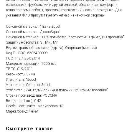
толстовками, футболками и другой одеждой, обеспечивая комфорт и
тепло во время работы, прогулок, путешествий и активного отдыха. Для
указания ФИО присутствует этикетка с изнаночной стороны.
Основной материал: "Ткань &quot
Основной материал: Дюспо&quot
Основной материал: 100% полиэстер, плотность 80 гр/м2, ВО-пропитка"
Защитные свойства: З , Ми , Мп
Вид центральной застежки (куртка): Открытая (молния)
Код ТН ВЭД: 6202400009
ГОСТ: 12.4.280-2014
Материал подкладки: 100% п/э
ТР ТС: 019/2011
Сезонность: Зима
Утеплитель: "&quot
Утеплитель: Синтепон&quot
Утеплитель: 240 гр/м2 спинка и полочки, 120 гр/м2 воротник"
Страна производства: РОССИЯ
Вес (кг. за 1 шт.): 0.42
Особенность учёта: Маркировка ЧЗ
Марка/бренд: Факел
Смотрите также
Категории товаров
Покупателям