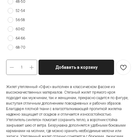
48-50
52-54
56-58
60-62
64-66
68-70
Добавить в корзину
Жилет утепленный «Офис» выполнен в классическом фасоне из
высококачественных материалов. Стеганый жилет прямого кроя
подходит как мужчинам, так и женщинам, прекрасно садится по фигуре,
выступая отличным дополнением повседневных и рабочих образов.
Благодаря плотной ткани с влагоотталкивающей пропиткой жилетка
надежно защищает от осадков и отличается износостойкостью.
Утеплитель синтепон помогает сохранить тепло, а воротник-стойка
закрывает шею от ветра. Безрукавка дополняется удобными боковыми
карманами на молнии, где можно хранить необходимые мелочи или
записи. Утепленный жилет отлично сочетается с брюками, джинсами,