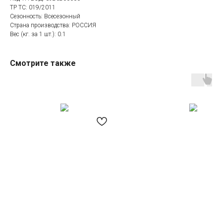
ТР ТС: 019/2011
Сезонность: Всесезонный
Страна производства: РОССИЯ
Вес (кг. за 1 шт.): 0.1
Смотрите также
Категории товаров
Покупателям
Спецодежда
Оплата
Спецобувь
Доставка
СИЗ
Акции
Защита рук
Новинки
Текстиль
Оптовикам
Аксессуары
Помощь с выбором
Написать нам
Информация