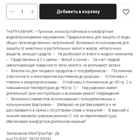
Добавить в корзину
"НАРУКАВНИК: • Прочные, износоустойчивые и комфортные
водонепроницаемые нарукавники. Предназначены для защиты от воды,
общих производственных загрязнений. Возможно использование для
защиты от животных и растительных масел и жиров, нетоксичных
веществ, моющих средств. • Не разбухают от влаги и жидких химикатов
• Представлены в 2-х цветах – белый и синий • За счет гладкой,
невпитывающей поверхности легко моются, не впитывают запахи
• Безопасны для пищевых продуктов и полуфабрикатов • Постоянная
эластичность и многократное растяжение до разрыва • Устойчивы к
плесени и микроорганизмам • Устойчивы к пониженным до -60 гр. С и
повышенным температурам до +80 гр. С • Нарукавники имеют
длительный срок эксплуатации и возможен ремонт повреждений
• Возможно совместное использование с полиуретановыми и
кольчужными фартуками • Материал не растрескивается и не
расслаивается в связи с отсутствием слоев и покрытий • В верхней и
нижней манжетах широкие резинки (1 см) не перетягивают руку
обеспечивая комфортное длительное ношение"
Заключение МинПромТорг: Да
Код ТН ВЭД: 3926200000