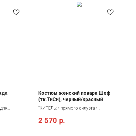
жда
Костюм женский повара Шеф
(тк.ТиСи), черный/красный
 для
"КИТЕЛЬ: • прямого силуэта •
разный вырез
двубортная застежка на пукли белого
2 570
р.
двойной
цвета • воротник-стойка • втачной
ной
рукав 3/4 • боковые вместительные
лоску В
карманы • один нагрудный карман