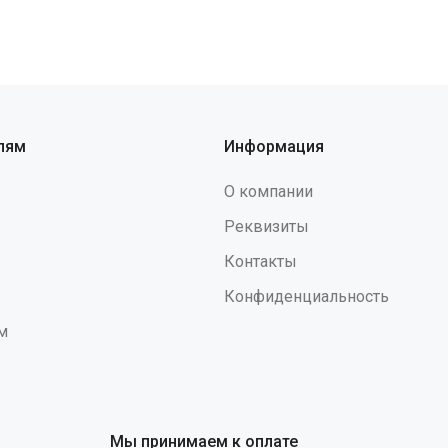
мом • Защищает от
данной позиции допускаетс
роизводственных загрязнений
Будьте внимательны при н
логотипа!
лям
Информация
О компании
Реквизиты
Контакты
Конфиденциальность
м
Мы принимаем к оплате