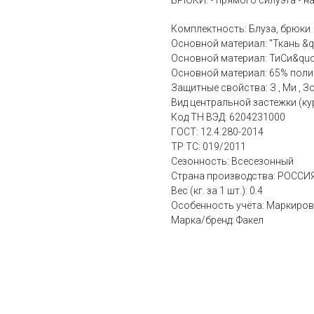
БРЮКИ: • прямого силуэта • на
Комплектность: Блуза, брюки
Основной материал: "Ткань &q
Основной материал: ТиСи&quo
Основной материал: 65% полиэ
Защитные свойства: З , Ми , З
Вид центральной застежки (ку
Код ТН ВЭД: 6204231000
ГОСТ: 12.4.280-2014
ТР ТС: 019/2011
Сезонность: Всесезонный
Страна производства: РОССИ
Вес (кг. за 1 шт.): 0.4
Особенность учёта: Маркиров
Марка/бренд: Факел