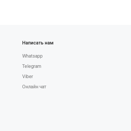
я разнотон!
БРЮКИ: • прямого силуэта • на
анесении
притачном поясе на резинке •
контрастного цвета КОЛПАК: • состоит
из донышка и тульи • донышко
заложено в односторонние складки •
высота тульи 10 см, а колпака в целом
28 см • в задней части колпака завязка
Написать нам
для регулировки объема Фартук: • без
грудки • завязки для регулировки
Whatsapp
объема по талии • длина выше колена •
контрастного цвета НАШЕЙНЫЙ
Telegram
ПЛАТОК: • треугольной формы •
Viber
34х68см"
Онлайн чат