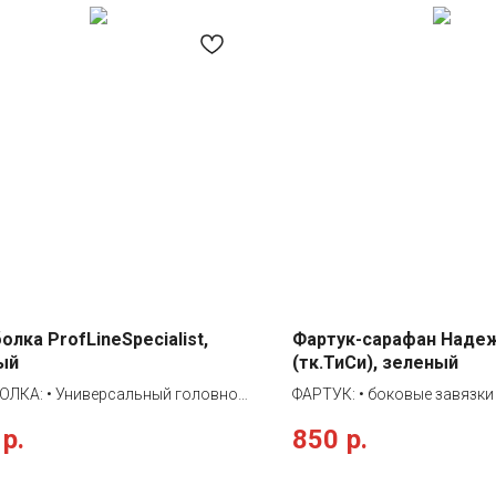
олка ProfLineSpecialist,
Фартук-сарафан Наде
ый
(тк.ТиСи), зеленый
ОЛКА: • Универсальный головной
ФАРТУК: • боковые завязки
 жестким козырьком и планкой,
регулировки объема • U-об
р.
850
р.
рующей размер • 5 клиньев и
воротника • центральный 
тия для вентилыции • Можно
карман • отделка контраст
ектовать с любым рабочим
принтованной тканью в по