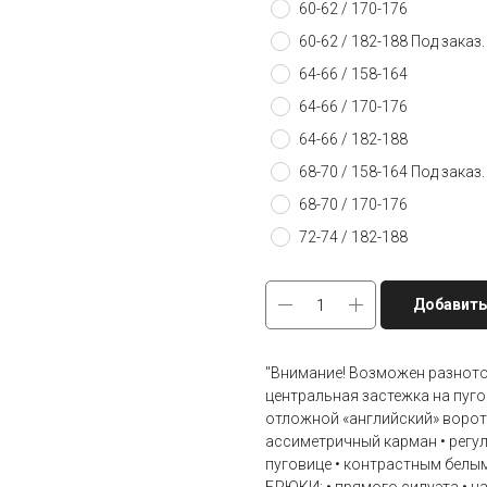
60-62 / 170-176
60-62 / 182-188 Под зака
64-66 / 158-164
64-66 / 170-176
64-66 / 182-188
68-70 / 158-164 Под зака
68-70 / 170-176
72-74 / 182-188
Добавить
"Внимание! Возможен разнотон
центральная застежка на пуго
отложной «английский» ворот
ассиметричный карман • регу
пуговице • контрастным белы