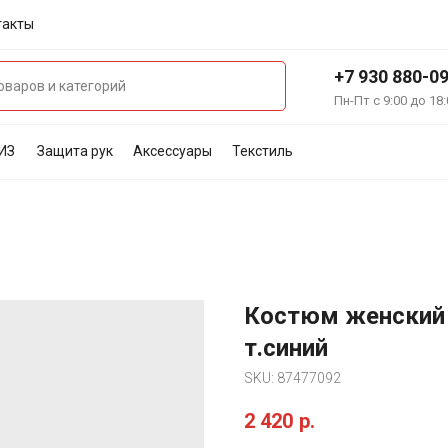
такты
+7 930 880-0
Пн-Пт с 9:00 до 18:
ИЗ
Защита рук
Аксессуары
Текстиль
Костюм женский 
т.синий
SKU:
87477092
2 420
р.