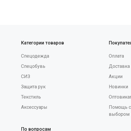
имеют рифленое покрытие ("ромб") для
костю
лучшего сцепления. Перчатки имеют
общеп
анатомическую форму для снижения
усталости при работе, удобно облегают
руку. Каждая пара находится в
индивидуальной упаковке. Перчатки
допущены до контакта с пищей и
Категории товаров
Покупате
использования в сфере общественного
питания (экспертное заключение
Спецодежда
Оплата
федеральной службы) Защитные
свойства (ТР ТС 019/2011): Вн, К20.
Спецобувь
Доставка
Защитные свойства (EN): EN388:2016
СИЗ
Акции
(1111Х) Толщина стенок (одна стенка):
Манжет (гладкая поверхность) - 0,25 -
Защита рук
Новинки
0,26 мм Ладонь (гладкая поверхность) -
0,33 - 0,34 мм Пальцы (гладкая
Текстиль
Оптовика
поверхность) - 0,395 - 0,4 мм Манжет
Аксессуары
Помощь с
(рифленая поверхность) - 0,36 мм
выбором
Ладонь (рифленая поверхность) - 0,43
мм Пальцы (рифленая поверхность) -
0,46 Вес пары (по размеру M) - 60 грамм.
По вопросам