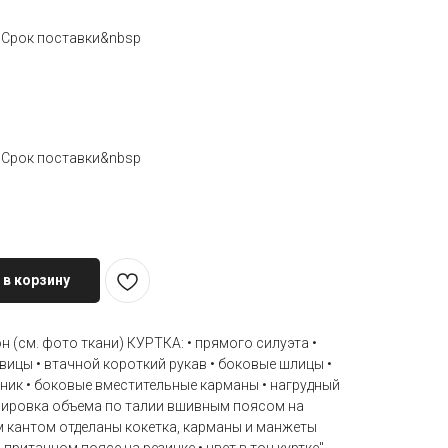
з. Срок поставки&nbsp
з. Срок поставки&nbsp
 в корзину
 (см. фото ткани) КУРТКА: • прямого силуэта •
вицы • втачной короткий рукав • боковые шлицы •
ник • боковые вместительные карманы • нагрудный
лировка объема по талии вшивным поясом на
м кантом отделаны кокетка, карманы и манжеты