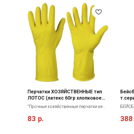
Перчатки ХОЗЯЙСТВЕННЫЕ тип
Бейсб
ЛОТОС (латекс 60гр хлопковое
т.сер
напыление)
"Прочные хозяйственные перчатки из
БЕЙСБ
натурального латекса с внутренним
убор с
83
р.
388
флокированием (напыление хлопка) для
регули
комфортной эксплуатации и
отверс
поглощения пота. Ладонь и пальцы
компл