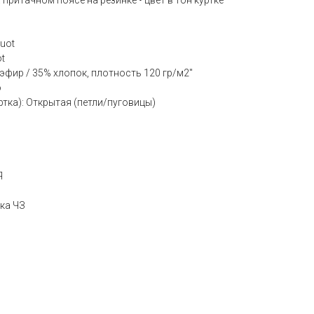
 притачном поясе на резинке • цвет в тон куртке"
uot
t
фир / 35% хлопок, плотность 120 гр/м2"
о
ртка): Открытая (петли/пуговицы)
Я
ка ЧЗ