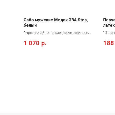
Сабо мужские Медик ЭВА Step,
Перч
белый
латек
"-чрезвычайно легкие (легче резиновых
"Отлич
аналогов в 4 раза) -износостойкие
тип II
1 070
р.
188
(стойкий к действию различных
натура
химических веществ) -безопасны для
разраб
здоровья (этилвинилацетат -
работы
гипоаллергенен, не подвержен
отличн
воздействию грибков и бактерий)
своим
-термостойкие ( выдерживает
стенок
температуры от -50оС до 65оС)
технич
-полезны для здоровья (внутренняя
повыш
поверхность подошвы анатомической
Перчат
формы) -метод изготовления:
примен
бесшовное монолитное литье
общест
Предназначены для работников
хлорир
пищевой промышленности и медицины."
хлорир
вымыва