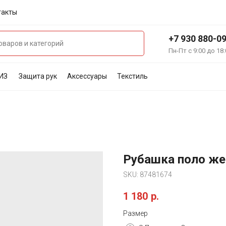
такты
+7 930 880-0
Пн-Пт с 9:00 до 18:
ИЗ
Защита рук
Аксессуары
Текстиль
Рубашка поло жен
SKU:
87481674
1 180
р.
Размер