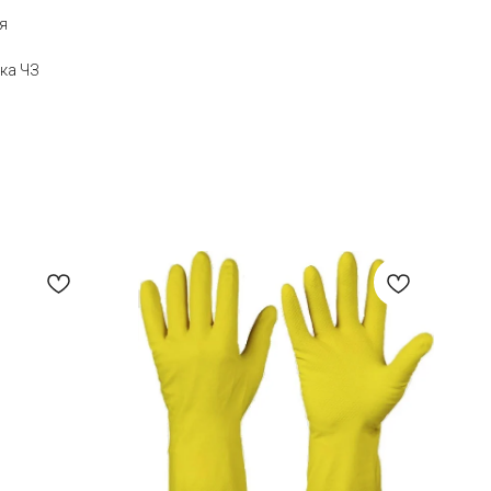
я
ка ЧЗ