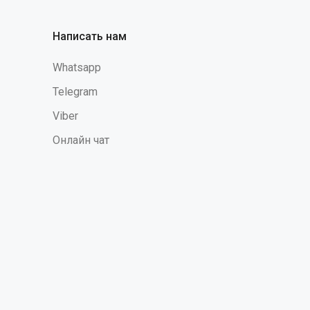
Защитные свойства (EN): EN388:2016
(1111Х) Толщина стенок (одна стенка):
Написать нам
Манжет (гладкая поверхность) - 0,25 -
0,26 мм Ладонь (гладкая поверхность) -
Whatsapp
0,33 - 0,34 мм Пальцы (гладкая
поверхность) - 0,395 - 0,4 мм Манжет
Telegram
(рифленая поверхность) - 0,36 мм
Ладонь (рифленая поверхность) - 0,43
Viber
мм Пальцы (рифленая поверхность) -
Онлайн чат
0,46 Вес пары (по размеру M) - 60 грамм.
Длина - 280-305 мм"