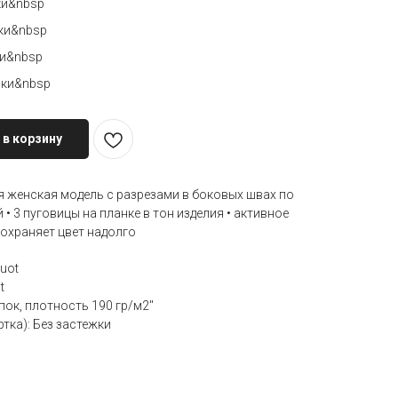
ки&nbsp
вки&nbsp
ки&nbsp
вки&nbsp
 в корзину
 женская модель с разрезами в боковых швах по
 • 3 пуговицы на планке в тон изделия • активное
охраняет цвет надолго
uot
t
ок, плотность 190 гр/м2"
тка): Без застежки