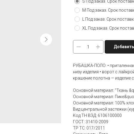
S Под заказ. Срок постав
M Под заказ. Срок поста
L Под заказ. Срок постав
XL Под заказ. Срок поста
Добавить
РУБАШКА-ПОЛО: • приталенная
низу изделия • ворот с лайкрой
крашение полотна — изделие с
Основной материал: "Ткань &q
Основной материал: Пике&quo
Основной материал: 100% хлоп
Вид центральной застежки (кур
Код ТН ВЭД: 6106100000
ГОСТ: 31410-2009
ТР ТС: 017/2011