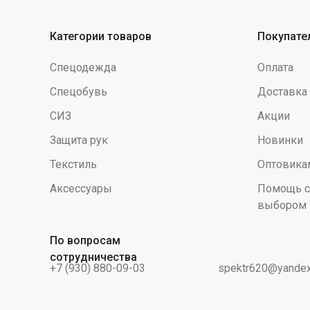
латекс
возник
Категории товаров
Покупате
входит
высоко
Спецодежда
Оплата
защитн
перчат
Спецобувь
Доставка
надева
свойст
СИЗ
Акции
Щ50, Н
Защита рук
Новинки
Текстиль
Оптовика
Аксессуары
Помощь с
выбором
По вопросам
сотрудничества
+7 (930) 880-09-03
spektr620@yandex