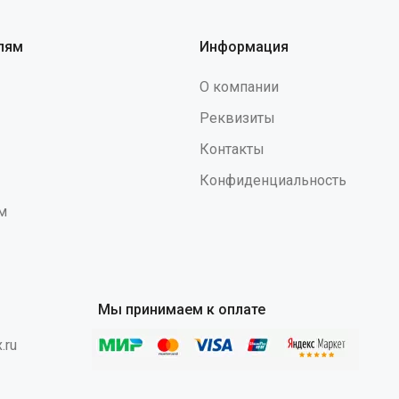
а, на которые у некоторых людей
ает аллергия. В состав перчаток
лям
Информация
 небольшое количество нитрила
го качества, улучшающего
О компании
ые свойства. Внутренняя часть
ок обеспечивает лёгкое
Реквизиты
ние и снятие перчаток. Защитные
ва (ТР ТС 019/2011): Вн, К60,
Контакты
с, Нм, Нл"
Конфиденциальность
м
Мы принимаем к оплате
.ru